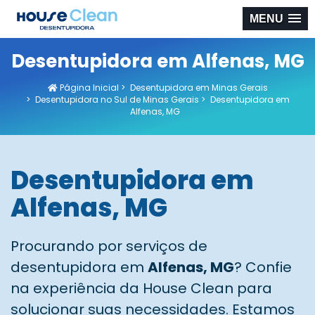
MENU
Desentupidora em Alfenas, MG
Página Inicial
>
Desentupidora em Minas Gerais
>
Desentupidora no Sul de Minas Gerais
>
Desentupidora em
Alfenas, MG
Desentupidora em
Alfenas, MG
Procurando por serviços de
desentupidora em
Alfenas, MG
? Confie
na experiência da House Clean para
solucionar suas necessidades. Estamos