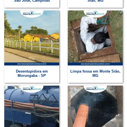
São José, Campinas
Sião, MG
Desentupidora em
Limpa fossa em Monte Sião,
Morungaba - SP
MG