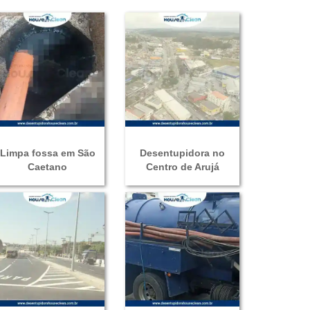
DESENTUPIDORA DE PIA
DESENTUPIDORA DE VASO SANITÁRIO
DESENTUPIMENTO EM GERAL
DESENTUPIMENTO 24 HORAS
DESENTUPIDORA 24 HORAS
DESENTUPIDORA PROFISSIONAL 24 HORAS
Limpa fossa em São
Desentupidora no
DESENTUPIDORA PROFISSIONAL
Caetano
Centro de Arujá
DESENTUPIMENTO
HIDROJATEAMENTO
LIMPEZA DE FOSSA
DESENTUPIDORA