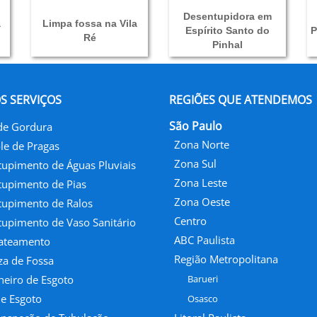
Desentupidora em
a
Limpa fossa na Vila
Espírito Santo do
P
Ré
Pinhal
S SERVIÇOS
REGIÕES QUE ATENDEMOS
São Paulo
de Gordura
Zona Norte
le de Pragas
Zona Sul
upimento de Águas Pluviais
Zona Leste
upimento de Pias
Zona Oeste
upimento de Ralos
Centro
upimento de Vaso Sanitário
ABC Paulista
jateamento
Região Metropolitana
a de Fossa
eiro de Esgoto
Barueri
e Esgoto
Osasco