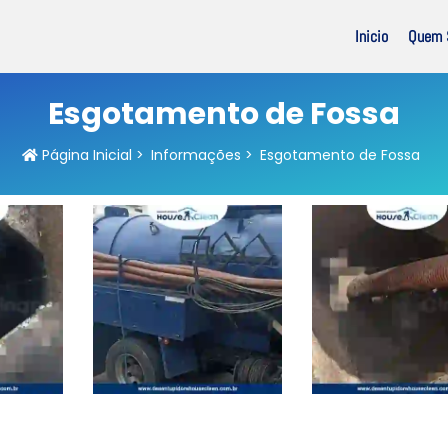
Inicio
Quem 
Esgotamento de Fossa
Página Inicial
>
Informações
>
Esgotamento de Fossa