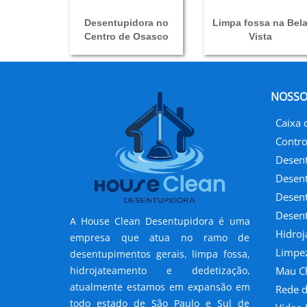
Desentupidora no
Limpa fossa na Bel
Centro de Osasco
Vista
NOSSO
Caixa 
Contro
Desent
Desent
Desent
Desent
A House Clean Desentupidora é uma
Hidro
empresa que atua no ramo de
Limpez
desentupimentos gerais, limpa fossa,
hidrojateamento e dedetização,
Mau Ch
atualmente estamos em expansão em
Rede d
todo estado de São Paulo e Sul de