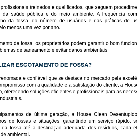
profissionais treinados e qualificados, que seguem procedim
ão da saúde pública e do meio ambiente. A frequência co
ho da fossa, do número de usuários e das práticas de u
elo menos uma vez por ano.
ento de fossa, os proprietários podem garantir o bom funcio
roblemas de saneamento e evitar danos ambientais.
LIZAR ESGOTAMENTO DE FOSSA?
enomada e confiável que se destaca no mercado pela excelê
ompromisso com a qualidade e a satisfação do cliente, a Hou
, oferecendo soluções eficientes e profissionais para as nece
ndustriais.
ipamentos de última geração, a House Clean Desentupido
pos de fossas e situações, garantindo um serviço rápido, s
 da fossa até a destinação adequada dos resíduos, cada e
ade ambiental.