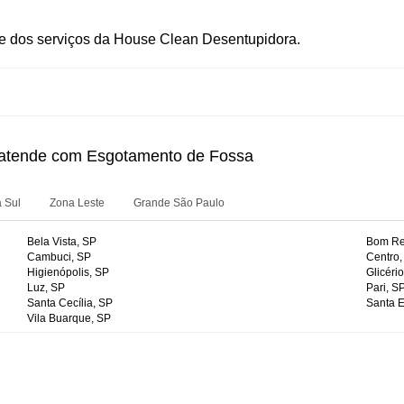
de dos serviços da House Clean Desentupidora.
 atende com Esgotamento de Fossa
 Sul
Zona Leste
Grande São Paulo
Bela Vista, SP
Bom Ret
Cambuci, SP
Centro,
Higienópolis, SP
Glicéri
Luz, SP
Pari, S
Santa Cecília, SP
Santa E
Vila Buarque, SP