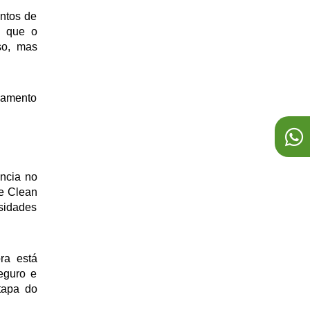
LIMPEZA DE FOSSA SÉPTICA
entos de
m que o
LIMPA FOSSA 24H
so, mas
LIMPA FOSSA
SERVIÇO DE DESENTUPIMENTO DE REDE
namento
PLUVIAL
SERVIÇO DE DESENTUPIMENTO DE CAIXA DE
GORDURA
SERVIÇO DE DESENTUPIMENTO DE CALHAS
ncia no
SERVIÇO DE DESENTUPIMENTO DE COLUNAS
se Clean
ssidades
SERVIÇO DE DESENTUPIMENTO DE PIA
SERVIÇO DE DESENTUPIMENTO DE ESGOTO
ra está
SERVIÇO DE DESENTUPIMENTO 24H
eguro e
SERVIÇO DE DESENTUPIMENTO
tapa do