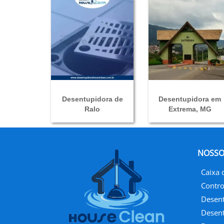
Desentupidora de
Desentupidora em
Ralo
Extrema, MG
NOSSO
Caixa 
Contro
Desent
Desent