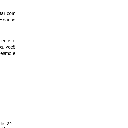
ESGOTAMENTO DE FOSSA
SUCÇÃO DE FOSSA
ntar com
essárias
EMPRESA DE SUCÇÃO DE FOSSA
EMPRESA DESENTUPIDORA
iente e
EMPRESA DE DESENTUPIMENTO
os, você
DESENTUPIMENTO DE REDE PLUVIAL
 mesmo e
DESENTUPIDORA DE ÁGUAS PLUVIAIS
DESENTUPIDORA DE CAIXA DE GORDURA
DESENTUPIDORA DE CALHAS
DESENTUPIDORA DE COLUNAS
DESENTUPIDORA DE REDE DE ESGOTO
DESENTUPIDORA DE ESGOTO
DESENTUPIDORA DE RALO
iro, SP