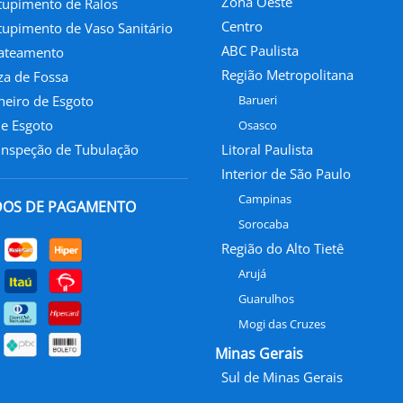
Zona Oeste
upimento de Ralos
Centro
upimento de Vaso Sanitário
ABC Paulista
jateamento
Região Metropolitana
a de Fossa
eiro de Esgoto
Barueri
e Esgoto
Osasco
Inspeção de Tubulação
Litoral Paulista
Interior de São Paulo
Campinas
OS DE PAGAMENTO
Sorocaba
Região do Alto Tietê
Arujá
Guarulhos
Mogi das Cruzes
Minas Gerais
Sul de Minas Gerais