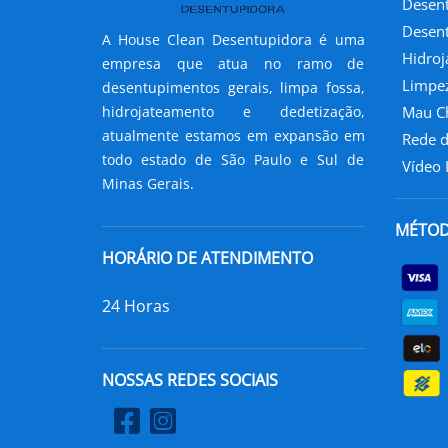
Desent
Desent
A House Clean Desentupidora é uma
Hidro
empresa que atua no ramo de
Limpez
desentupimentos gerais, limpa fossa,
hidrojateamento e dedetização,
Mau Ch
atualmente estamos em expansão em
Rede d
todo estado de São Paulo e Sul de
Vídeo 
Minas Gerais.
MÉTOD
HORÁRIO DE ATENDIMENTO
24 Horas
NOSSAS REDES SOCIAIS