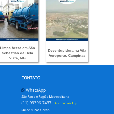
Limpa fossa em São
Desentupidora na Vila
Sebastião da Bela
Aeroporto, Campinas
Vista, MG
CONTATO
WhatsApp
São Paulo e Região Metropolitana
(11) 99396-7437 -
Abrir WhatsApp
Sul de Minas Gerais