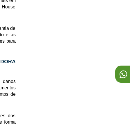
entes em
LIMPEZA DE FOSSA SÉPTICA
da House
LIMPA FOSSA 24H
LIMPA FOSSA
antia de
to e as
SERVIÇO DE DESENTUPIMENTO DE REDE
zes para
PLUVIAL
SERVIÇO DE DESENTUPIMENTO DE CAIXA DE
GORDURA
IDORA
SERVIÇO DE DESENTUPIMENTO DE CALHAS
SERVIÇO DE DESENTUPIMENTO DE COLUNAS
r danos
amentos
SERVIÇO DE DESENTUPIMENTO DE PIA
ntos de
SERVIÇO DE DESENTUPIMENTO DE ESGOTO
SERVIÇO DE DESENTUPIMENTO 24H
tes dos
SERVIÇO DE DESENTUPIMENTO
de forma