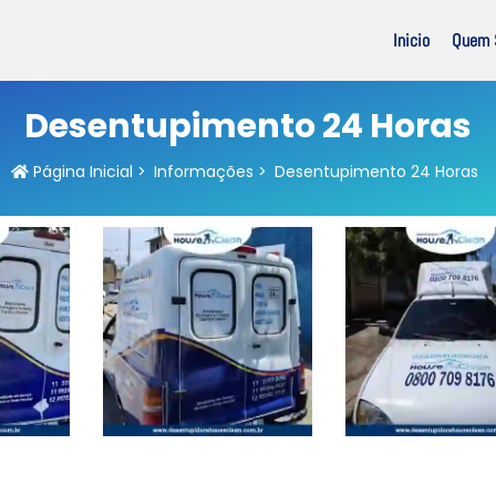
Inicio
Quem 
Desentupimento 24 Horas
Página Inicial
>
Informações
>
Desentupimento 24 Horas