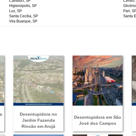
Cambuci, SP
Centro,
Higienópolis, SP
Glicéri
Luz, SP
Pari, S
Santa Cecília, SP
Santa E
Vila Buarque, SP
a
Desentupidora no
Desentupidora em São
Jardim Fazenda
José dos Campos
Rincão em Arujá