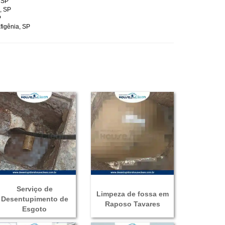
 SP
o, SP
DESENTUPIDORA DE PIA
P
figênia, SP
DESENTUPIDORA DE VASO SANITÁRIO
DESENTUPIMENTO EM GERAL
DESENTUPIMENTO 24 HORAS
DESENTUPIDORA 24 HORAS
DESENTUPIDORA PROFISSIONAL 24 HORAS
DESENTUPIDORA PROFISSIONAL
DESENTUPIMENTO
HIDROJATEAMENTO
LIMPEZA DE FOSSA
Serviço de
DESENTUPIDORA
Limpeza de fossa em
Desentupimento de
Raposo Tavares
Esgoto