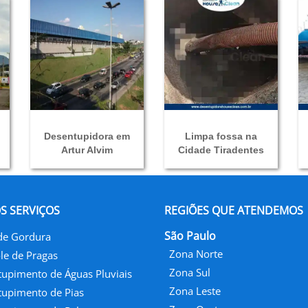
Desentupidora em
Limpa fossa na
Artur Alvim
Cidade Tiradentes
S SERVIÇOS
REGIÕES QUE ATENDEMOS
São Paulo
de Gordura
Zona Norte
le de Pragas
Zona Sul
upimento de Águas Pluviais
Zona Leste
upimento de Pias