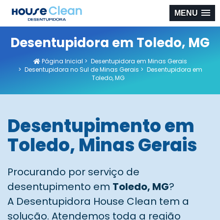
MENU
Desentupidora em Toledo, MG
Página Inicial
>
Desentupidora em Minas Gerais
>
Desentupidora no Sul de Minas Gerais
>
Desentupidora em
Toledo, MG
Desentupimento em
Toledo, Minas Gerais
Procurando por serviço de
desentupimento em
Toledo, MG
?
A Desentupidora House Clean tem a
solução. Atendemos toda a região