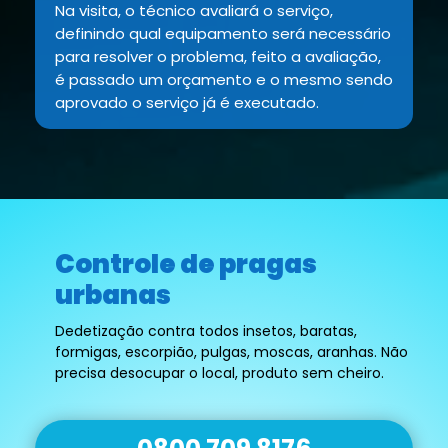
Na visita, o técnico avaliará o serviço,
definindo qual equipamento será necessário
para resolver o problema, feito a avaliação,
é passado um orçamento e o mesmo sendo
aprovado o serviço já é executado.
Controle de pragas
urbanas
Dedetização contra todos insetos, baratas,
formigas, escorpião, pulgas, moscas, aranhas. Não
precisa desocupar o local, produto sem cheiro.